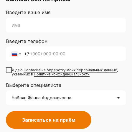
Введите ваше имя
Раб
Введите телефон
прот
нен
+7
Исп
проф
Я даю
Согласие на обработку моих персональных данных
,
безо
указанных в
Политике конфиденциальности
Выберите специалиста
Свяжит
+7 (863) 300-07-07,
+7 (961) 285-21-50
Записаться на приём