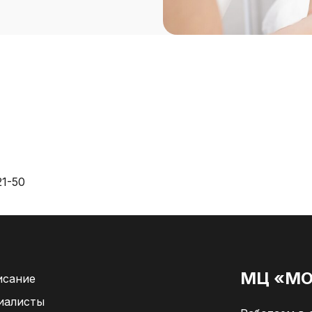
21-50
МЦ «МО
исание
иалисты