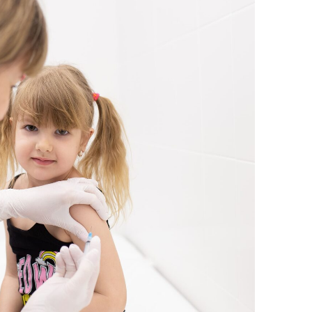
остов–на–Дону,
+7 (863) 300-
1) 285-21-50