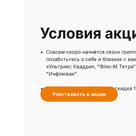
Условия акц
Совсем скоро начнётся сезон грипп
позаботьтесь о себе и близких с в
«Ультрикс Квадри», "Флю-М Тетра"
"Инфлювак".
Для семей у нас действует скидка 
Участвовать в акции